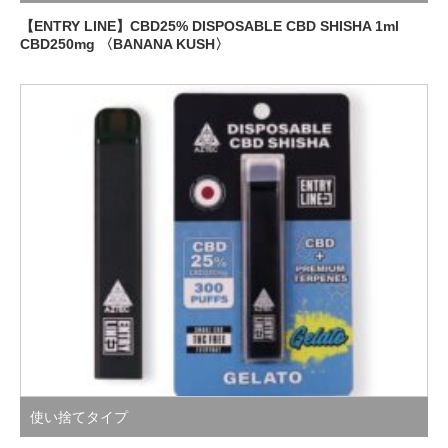
【ENTRY LINE】CBD25% DISPOSABLE CBD SHISHA 1ml
CBD250mg 〈BANANA KUSH〉
使い捨てタイプ