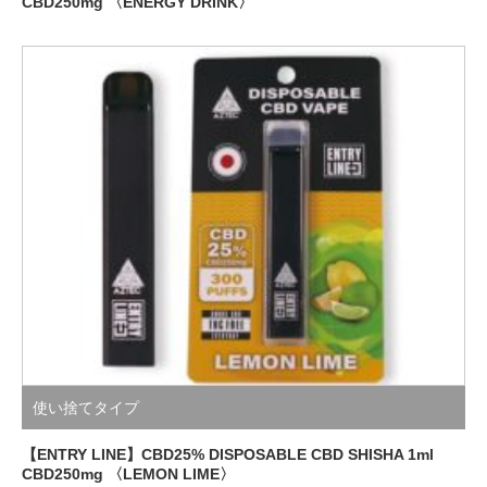
CBD250mg 〈ENERGY DRINK〉
使い捨てタイプ
【ENTRY LINE】CBD25% DISPOSABLE CBD SHISHA 1ml
CBD250mg 〈LEMON LIME〉