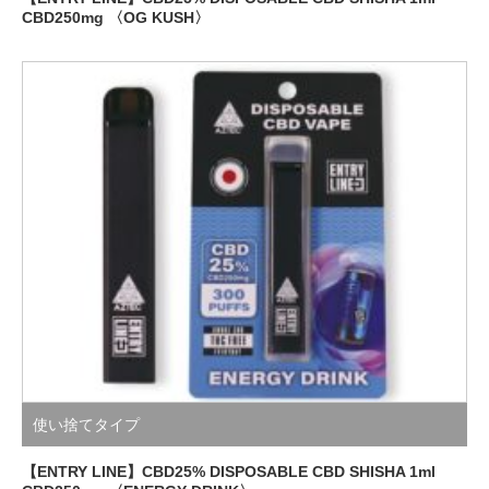
CBD250mg 〈OG KUSH〉
使い捨てタイプ
【ENTRY LINE】CBD25% DISPOSABLE CBD SHISHA 1ml