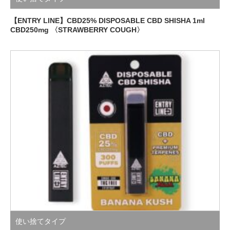
【ENTRY LINE】CBD25% DISPOSABLE CBD SHISHA 1ml
CBD250mg 〈STRAWBERRY COUGH〉
使い捨てタイプ