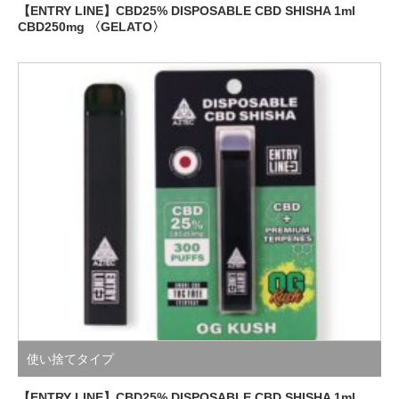
【ENTRY LINE】CBD25% DISPOSABLE CBD SHISHA 1ml
CBD250mg 〈GELATO〉
使い捨てタイプ
【ENTRY LINE】CBD25% DISPOSABLE CBD SHISHA 1ml