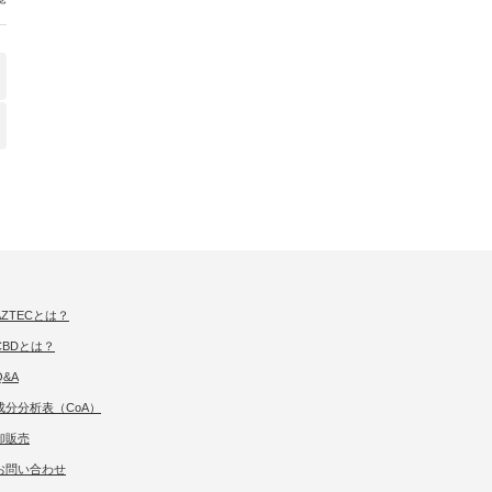
AZTECとは？
CBDとは？
Q&A
成分分析表（CoA）
卸販売
お問い合わせ